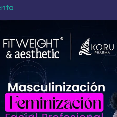
870, Chapalita de Occidente, 45030 Zapopan, Jal., México
ento