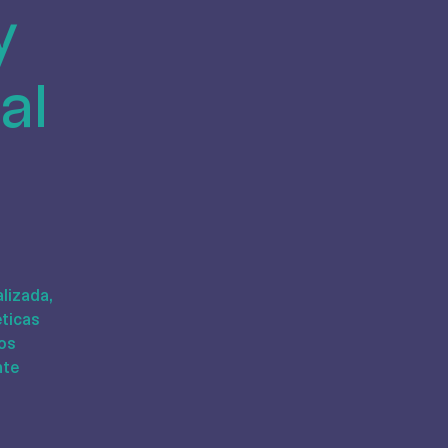
y
al
lizada,
éticas
los