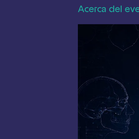
AMMEAN, Ingenieros Nte. 
Acerca del ev