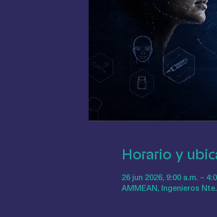
Horario y ubic
26 jun 2026, 9:00 a.m. – 4: